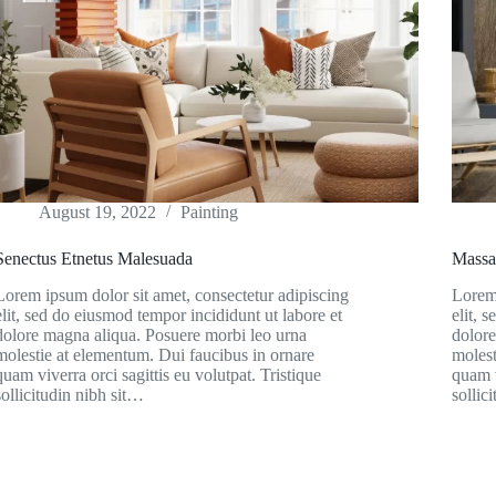
August 19, 2022
Painting
Senectus Etnetus Malesuada
Massa
Lorem ipsum dolor sit amet, consectetur adipiscing
Lorem 
elit, sed do eiusmod tempor incididunt ut labore et
elit, 
dolore magna aliqua. Posuere morbi leo urna
dolore
molestie at elementum. Dui faucibus in ornare
molest
quam viverra orci sagittis eu volutpat. Tristique
quam v
sollicitudin nibh sit…
sollic